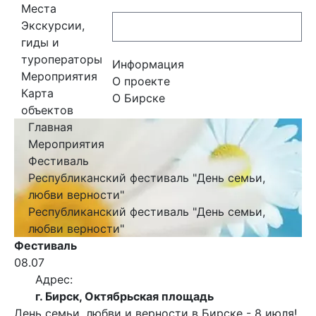
Места
Экскурсии,
гиды и
туроператоры
Информация
Мероприятия
О проекте
Карта
О Бирске
объектов
Главная
Мероприятия
Фестиваль
Республиканский фестиваль "День семьи,
любви верности"
Республиканский фестиваль "День семьи,
любви верности"
Фестиваль
08.07
Адрес:
г. Бирск, Октябрьская площадь
День семьи, любви и верности в Бирске - 8 июля!