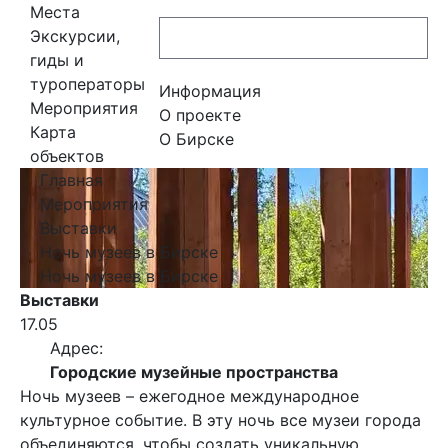
Места
Экскурсии,
гиды и
туроператоры
Информация
Мероприятия
О проекте
Карта
О Бирске
объектов
Главная
Мероприятия
Выставки
Ночь музеев в Бирске
Ночь музеев в Бирске
Выставки
17.05
Адрес:
Городские музейные пространства
Ночь музеев – ежегодное международное
культурное событие. В эту ночь все музеи города
объединяются, чтобы создать уникальную