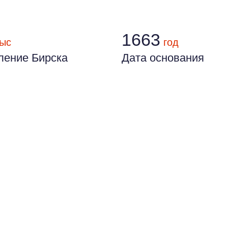
1663
ыс
год
ление Бирска
Дата основания