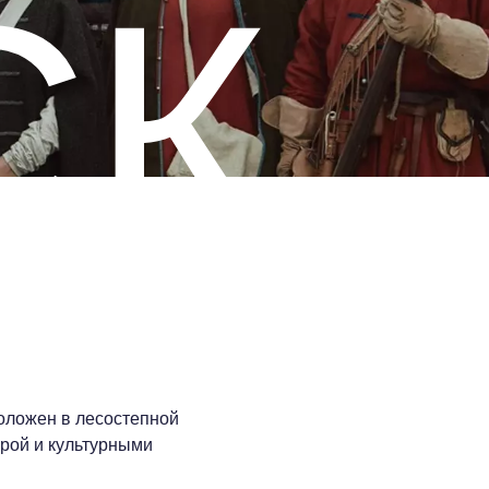
СК
положен в лесостепной
урой и культурными