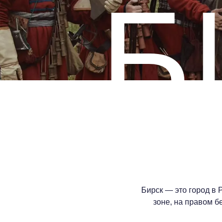
Б
Бирск — это город в 
зоне, на правом б